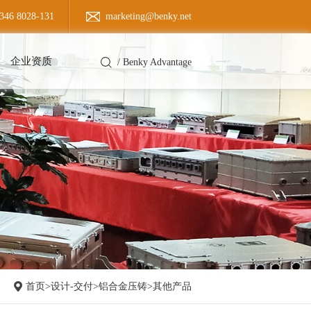
346 8028-131
marketing@benky.net
企业资质
/
Benky Advantage
首页
>
设计-交付
>
铝合金压铸
>
其他产品