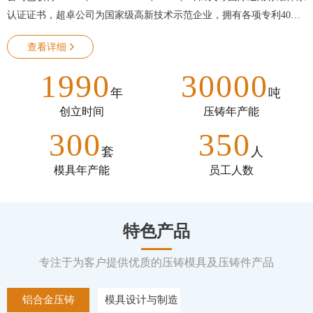
认证证书，超卓公司为国家级高新技术示范企业，拥有各项专利40余
项。
查看详细
公司已与富士康，DELL，英威腾，蓝海华腾，FLEX，JABIL，德尔
福，光峰光电，东风汽车，百胜医疗等世界知名企业建立了长期合作
1990
30000
关系。
年
吨
创立时间
压铸年产能
300
350
套
人
模具年产能
员工人数
特色产品
专注于为客户提供优质的压铸模具及压铸件产品
铝合金压铸
模具设计与制造