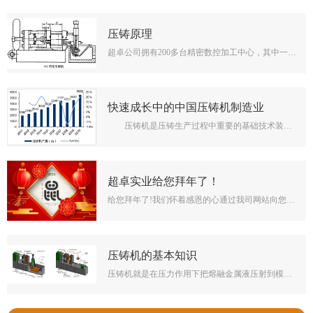
压铸原理
超卓公司拥有200多台精密数控加工中心，其中一半
以上配备多轴加工平台，能满足客户对精度的高要
求。摩擦焊接设备满IP67焊接需求。15台10米的龙
门加工中心，10台5米龙门加工中心，并在逐步增加
快速成长中的中国压铸机制造业
龙门设备。
压铸机是压铸生产过程中重要的基础技术装
备，通常压铸件的要求指引着压铸机的发展方向，
因而决定了压铸机与压铸工艺的互存、互动关系。
压铸工艺的改进或采用新的技术，都要有与之相应
超卓实业给您拜年了！
的或新型的压铸机作为技术支撑。所以，在压铸技
术的发展进程中，压铸机始终担负着 重要的角色，
给您拜年了!我们怀着感恩的心通过我司网站向您致
起着积极的、直接的推动作用。
以亲切的问候和诚挚的谢意！感谢您在这一年里对
我们的支持和厚爱，使得我们的经营取得了不断的
进步和发展。
压铸机的基本知识
压铸机就是在压力作用下把熔融金属液压射到模具
中冷却成型，开模后得到固体金属铸件的一系列工
业铸造机械，最初用于压铸铅字。随着科学技术和